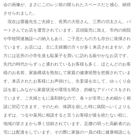
会の画像が、まさにこのレジ前の限られたスペースだと感心、納得
させられました。
現在は齋藤先生ご夫婦と、長男の大悟さん、三男の功太さん、パ
ートさんでお店を運営されています。店頭販売に加え、市内の病院
や学校関連施設への納入もあり、ご子息たちの力も存分に発揮され
ています。お店には、主に主婦層の方々が多く来店されますが、夕
方には近所の小学生達も駄菓子を買いに訪れる賑やかなお店です。
先代の時代からずっと通われているお客様も多く、ほとんどのお客
様のお名前、家族構成を熟知して家庭の健康状態を把握されていま
す。来店されたお客様にお声掛けし、生姜湯を出して、ゆっくり会
話を楽しみながら家庭状況や環境を聞き、的確なアドバイスをされ
ています。ご夫婦ともに薬剤師なので、各々が非常にきめ細かく相
談に対応できます。そのため、体調を崩した時に病院へいくよりも
まずは、つるや薬局に相談すると言うお客様が後を絶たない程に、
地域の皆さまから厚く信頼されています。足腰の弱った高齢者のお
宅には配達をしています。その際に家族の一員の様に健康相談にも