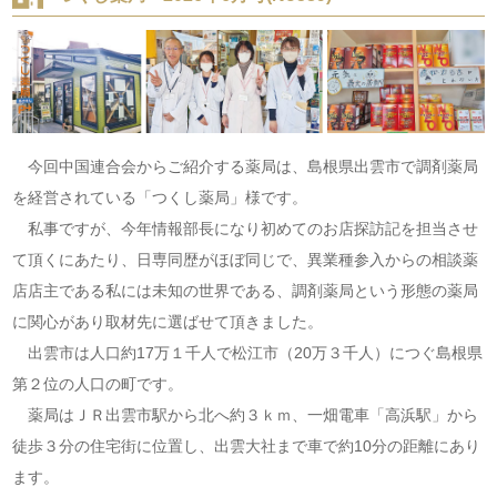
今回中国連合会からご紹介する薬局は、島根県出雲市で調剤薬局
を経営されている「つくし薬局」様です。
私事ですが、今年情報部長になり初めてのお店探訪記を担当させ
て頂くにあたり、日専同歴がほぼ同じで、異業種参入からの相談薬
店店主である私には未知の世界である、調剤薬局という形態の薬局
に関心があり取材先に選ばせて頂きました。
出雲市は人口約17万１千人で松江市（20万３千人）につぐ島根県
第２位の人口の町です。
薬局はＪＲ出雲市駅から北へ約３ｋｍ、一畑電車「高浜駅」から
徒歩３分の住宅街に位置し、出雲大社まで車で約10分の距離にあり
ます。