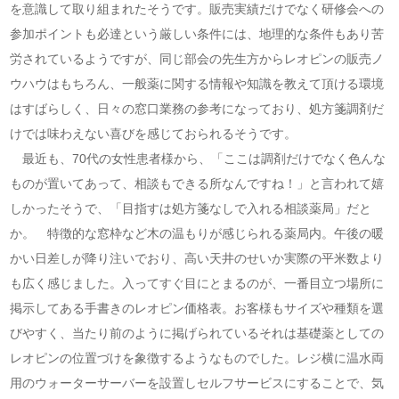
を意識して取り組まれたそうです。販売実績だけでなく研修会への
参加ポイントも必達という厳しい条件には、地理的な条件もあり苦
労されているようですが、同じ部会の先生方からレオピンの販売ノ
ウハウはもちろん、一般薬に関する情報や知識を教えて頂ける環境
はすばらしく、日々の窓口業務の参考になっており、処方箋調剤だ
けでは味わえない喜びを感じておられるそうです。
最近も、70代の女性患者様から、「ここは調剤だけでなく色んな
ものが置いてあって、相談もできる所なんですね！」と言われて嬉
しかったそうで、「目指すは処方箋なしで入れる相談薬局」だと
か。 特徴的な窓枠など木の温もりが感じられる薬局内。午後の暖
かい日差しが降り注いでおり、高い天井のせいか実際の平米数より
も広く感じました。入ってすぐ目にとまるのが、一番目立つ場所に
掲示してある手書きのレオピン価格表。お客様もサイズや種類を選
びやすく、当たり前のように掲げられているそれは基礎薬としての
レオピンの位置づけを象徴するようなものでした。レジ横に温水両
用のウォーターサーバーを設置しセルフサービスにすることで、気