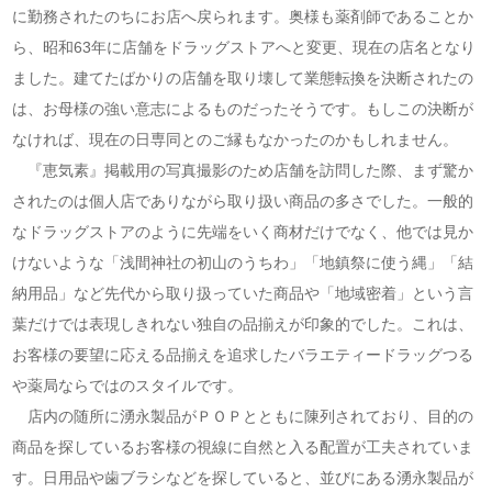
に勤務されたのちにお店へ戻られます。奥様も薬剤師であることか
ら、昭和63年に店舗をドラッグストアへと変更、現在の店名となり
ました。建てたばかりの店舗を取り壊して業態転換を決断されたの
は、お母様の強い意志によるものだったそうです。もしこの決断が
なければ、現在の日専同とのご縁もなかったのかもしれません。
『恵気素』掲載用の写真撮影のため店舗を訪問した際、まず驚か
されたのは個人店でありながら取り扱い商品の多さでした。一般的
なドラッグストアのように先端をいく商材だけでなく、他では見か
けないような「浅間神社の初山のうちわ」「地鎮祭に使う縄」「結
納用品」など先代から取り扱っていた商品や「地域密着」という言
葉だけでは表現しきれない独自の品揃えが印象的でした。これは、
お客様の要望に応える品揃えを追求したバラエティードラッグつる
や薬局ならではのスタイルです。
店内の随所に湧永製品がＰＯＰとともに陳列されており、目的の
商品を探しているお客様の視線に自然と入る配置が工夫されていま
す。日用品や歯ブラシなどを探していると、並びにある湧永製品が