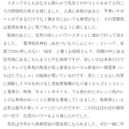
スタッフさんもみなさん朗らかで先生とのやりとりをみても日ご
ろの関係性の良さを感じました。人員に余裕があると、手厚いサポ
ートができるだけでなく働き方においても無理がなく、その雰囲気
は薬局全体をよい気で包んでいるように感じました。
取材のあとに、近所の珍しいパワースポットに連れて行って頂き
ました。「粟津稲生神社（あわづいなりじんじゃ）」といって、全
国で20か所しかない「稲生」と書くお稲荷さんで、田園の中にある
住宅地にあるこぢんまりと佇む稲荷ですが、珍しいのは名前だけで
なくキレイな朱色の鳥居が並ぶ参道をローカル鉄道の一畑電車（い
ちばたでんしゃ）の線路が貫いているのです。見たこともない光景
に感動しスマホを向けると突如警報機がなり遠くからゴトンゴトン
と電車が。映画「ＲＡＩＬＷＡＹＳ」でも使われたオレンジ色のレ
トロな車両がゆっくりと眼前を通過していきました。島根県といえ
ば冬は曇天が多いイメージだったのですが、この日はぽかぽか陽気
の一日で、出雲のパワーをより感じたのでした。
先生は今年から島根部会の部会長になられました。ぜひ一緒に中