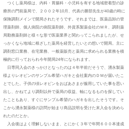
つくし薬局様は、内科・胃腸科・小児科を有する地域密着型の診
療所の門前薬局で、２００２年10月、代表の勝部先生が40歳の時に
保険調剤メインで開局されたそうです。それまでは、医薬品卸の管
理薬剤師、個人病院の病院薬剤師、外資系製薬会社のＭＲ、調剤薬
局勤務薬剤師と様々な形で医薬業界と関わってこられましたが、せ
っかくなら地域に根ざした薬局を経営したいとの想いで開局。主に
調剤窓口業務、在宅業務、一般薬販売と薬局に求められる業務を積
極的に行っておられ今年開局24年になられます。
日専同入会のきっかけとなったのは４年半前だそうで、湧永製薬
様よりレオピンのサンプル希望ハガキと会社案内のＤＭが届いたこ
とでした。子供の頃レオピンをおばあさまが服用していた事を思い
出し、かねてより調剤以外で薬局の収益、軸になるものを探してい
たこともあり、すぐにサンプル希望のハガキを出したそうです。そ
こから湧永製薬様の訪問が始まり商品説明を受けた末入会を決めら
れたのだとか。
入会後はよく理解しないまま、とにかく３年で年間６００本達成