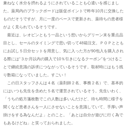
兼ねなく水分を摂れるようにされていることも心遣いを感じまし
た。薬局内のブラックボードは販促ポイントで昨年10月に交換した
ものだそうですが、月に一度のペースで更新され、薬待ちの患者様
がよく見られているそうです。
最近は、レオピンともう一品という想いからグリーン末を重点品
目とし、セールのタイミングで思い切って48箱注文。ＰＯＰととも
にお試し５日分セットを用意し、気に入った方が90包入を購入され
る際には“３か月以内の購入で10％引きになるクーポン”をつけるこ
とで継続意識の訴求につながっているそうです。取材時にはもう残
り数箱になっていました。すごい！
この日スタッフさんは４名（薬剤師２名、事務２名）で、基本的
にはいつも先生を含めた５名で運営されているそう。先生いわく、
「うちの処方箋枚数でこの人数は多いんだけど、待ち時間に様子を
聞くなど患者さんを一人にさせないことを意識していて、手厚い声
掛けをする為なんだよ」とのこと。「あとは自分が遊びに行く為で
もあるけどね」と笑っておられました。