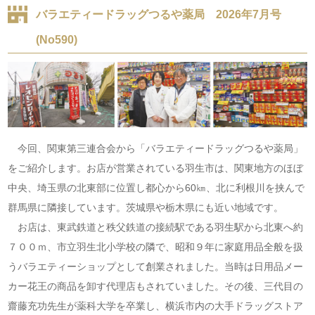
バラエティードラッグつるや薬局 2026年7月号
(No590)
今回、関東第三連合会から「バラエティードラッグつるや薬局」
をご紹介します。お店が営業されている羽生市は、関東地方のほぼ
中央、埼玉県の北東部に位置し都心から60㎞、北に利根川を挟んで
群馬県に隣接しています。茨城県や栃木県にも近い地域です。
お店は、東武鉄道と秩父鉄道の接続駅である羽生駅から北東へ約
７００ｍ、市立羽生北小学校の隣で、昭和９年に家庭用品全般を扱
うバラエティーショップとして創業されました。当時は日用品メー
カー花王の商品を卸す代理店もされていました。その後、三代目の
齋藤充功先生が薬科大学を卒業し、横浜市内の大手ドラッグストア