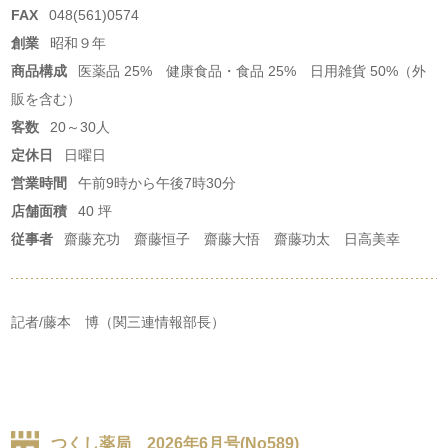
FAX
048(561)0574
創業
昭和９年
商品構成
医薬品 25% 健康食品・食品 25% 日用雑貨 50%（外
販を含む）
客数
20～30人
定休日
日曜日
営業時間
午前9時から午後7時30分
店舗面積
40 坪
従事者
齋藤充功 齋藤恒子 齋藤大悟 齋藤功太 日高美幸
記者/藤本 博（関三連情報部長）
つくし薬局 2026年6月号(No589)