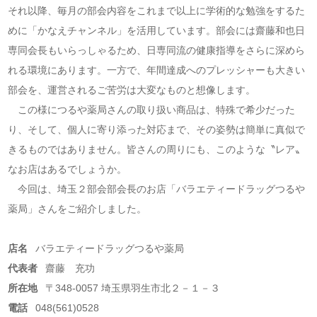
それ以降、毎月の部会内容をこれまで以上に学術的な勉強をするた
めに「かなえチャンネル」を活用しています。部会には齋藤和也日
専同会長もいらっしゃるため、日専同流の健康指導をさらに深めら
れる環境にあります。一方で、年間達成へのプレッシャーも大きい
部会を、運営されるご苦労は大変なものと想像します。
この様につるや薬局さんの取り扱い商品は、特殊で希少だった
り、そして、個人に寄り添った対応まで、その姿勢は簡単に真似で
きるものではありません。皆さんの周りにも、このような〝レア〟
なお店はあるでしょうか。
今回は、埼玉２部会部会長のお店「バラエティードラッグつるや
薬局」さんをご紹介しました。
店名
バラエティードラッグつるや薬局
代表者
齋藤 充功
所在地
〒348-0057 埼玉県羽生市北２－１－３
電話
048(561)0528