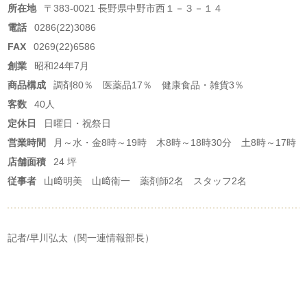
所在地
〒383-0021 長野県中野市西１－３－１４
電話
0286(22)3086
FAX
0269(22)6586
創業
昭和24年7月
商品構成
調剤80％ 医薬品17％ 健康食品・雑貨3％
客数
40人
定休日
日曜日・祝祭日
営業時間
月～水・金8時～19時 木8時～18時30分 土8時～17時
店舗面積
24 坪
従事者
山﨑明美 山﨑衛一 薬剤師2名 スタッフ2名
記者/早川弘太（関一連情報部長）