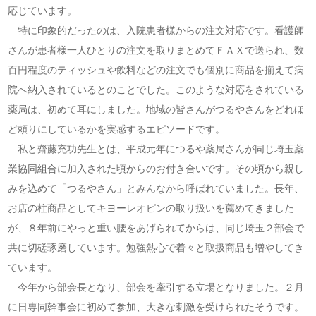
応じています。
特に印象的だったのは、入院患者様からの注文対応です。看護師
さんが患者様一人ひとりの注文を取りまとめてＦＡＸで送られ、数
百円程度のティッシュや飲料などの注文でも個別に商品を揃えて病
院へ納入されているとのことでした。このような対応をされている
薬局は、初めて耳にしました。地域の皆さんがつるやさんをどれほ
ど頼りにしているかを実感するエピソードです。
私と齋藤充功先生とは、平成元年につるや薬局さんが同じ埼玉薬
業協同組合に加入された頃からのお付き合いです。その頃から親し
みを込めて「つるやさん」とみんなから呼ばれていました。長年、
お店の柱商品としてキヨーレオピンの取り扱いを薦めてきました
が、８年前にやっと重い腰をあげられてからは、同じ埼玉２部会で
共に切磋琢磨しています。勉強熱心で着々と取扱商品も増やしてき
ています。
今年から部会長となり、部会を牽引する立場となりました。２月
に日専同幹事会に初めて参加、大きな刺激を受けられたそうです。