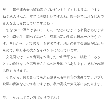
早川 毎年連合会の皆勤賞でプレゼントしてくれるりんごですよ
ね？あのりんご、本当に美味しいですよね。関一連ではおなじみで
みんな楽しみにしていますよね〜
ちなみに中野市はきのこ、りんごなどのほかにも名物があります
か？山﨑先生 調べてみたら、芍薬の花の生産も日本一だそうで
す。それから「バラ祭り」も有名です。地元の青年会議所が始めた
もので、中野市の大きなイベントになっています。
文化面では、東京音頭を作曲した中山晋平さん、唱歌「ふるさ
と」の作詞をした高野辰之さんの出身地でもあります。それぞれ記
念館もあります。
それから、何と言っても久石譲さんも中野市の出身です。ジブリ
映画の音楽などで有名ですよね。私の高校の大先輩にあたります。
早川 それはすごい方ばかりですね！