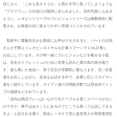
目に入り、「これも良さそうだ」と思わず手に取ってしまうような
〝プラスワン〟の仕掛けが随所に見られました。店内写真にもある
ように、レオピンシリーズやプレビジョンシリーズは複数箇所に配
置され、お客様の目に留まりやすい売場づくりがされています。
取材中に齋藤先生がお客様にお声がけをされると、パートの日高
さんが手際よくレオピンロイヤルを計量スプーンで１mL計量し、
お出ししています。その時一緒にプレビジョンなどを載せる小皿
は、先生がリフレッシュのために何度も訪れた屋久島の焼き物で
す。落ち着いた色合い、形で店主の雰囲気に重なります。甘い生姜
湯をお出ししながら、近況をお話する中で、必要に応じてロイマン
湯をご紹介しています。ロイマン湯の月間販売数では部会内でトッ
プの成績をだされています。
「店内は商品でいっぱいなので丸テーブルを置くスペースがない
のですが、椅子はあちこちにあるのでどこでも座ってお話しできま
すよ」と話される通り、部会ＬＩＮＥで見た血管美人や骨密度測定